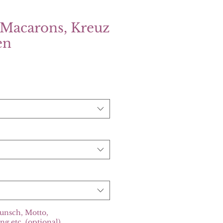
 Macarons, Kreuz
en
unsch, Motto,
g etc. (optional)