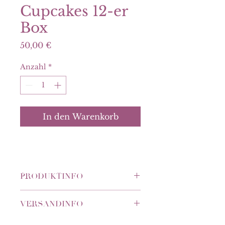
Cupcakes 12-er
Box
Preis
50,00 €
Anzahl
*
In den Warenkorb
PRODUKTINFO
Allergenhinweis:
VERSANDINFO
siehe Auslage bei Abholung
Nur Abholung.